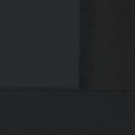
Kontakt
Treten Sie per E-Mail mit uns in Kontakt, werden die
von Ihnen gemachten Angaben zum Zwecke der
Bearbeitung der Anfrage sowie für mögliche
Anschlussfragen gespeichert.
Löschung bzw. Sperrung der Daten
Wir halten uns an die Grundsätze der
Datenvermeidung und Datensparsamkeit. Wir
speichern Ihre personenbezogenen Daten daher nur
so lange, wie dies zur Erreichung der hier genannten
Zwecke erforderlich ist oder wie es die vom
Gesetzgeber vorgesehenen vielfältigen