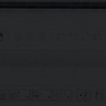
Speicherfristen vorsehen. Nach Fortfall des jeweiligen
Zweckes bzw. Ablauf dieser Fristen werden die
entsprechenden Daten routinemäßig und
entsprechend den gesetzlichen Vorschriften gesperrt
oder gelöscht.
Verwendung von Adobe Typekit
Wir setzen Adobe Typekit zur visuellen Gestaltung
unserer Website ein. Typekit ist ein Dienst der Adobe
Systems Software Ireland Ltd. der uns den Zugriff auf
eine Schriftartenbibliothek gewährt. Zur Einbindung
der von uns benutzten Schriftarten, muss Ihr Browser
eine Verbindung zu einem Server von Adobe in den
USA aufbauen und die für unsere Website benötigte