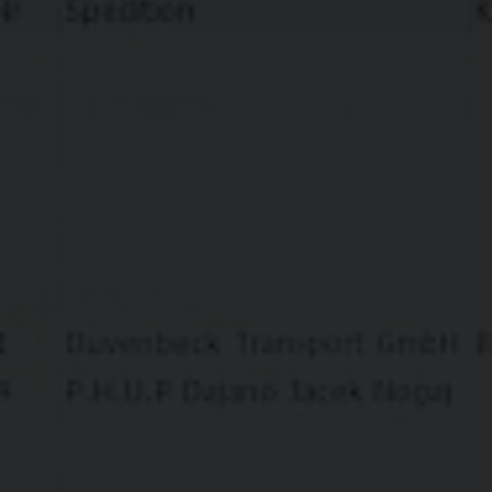
Schriftart herunterladen. Adobe erhält hierdurch die
Information, dass von Ihrer IP-Adresse unsere Website
aufgerufen wurde. Weitere Informationen zu Adobe
Typekit finden Sie in den Datenschutzhinweisen von
Adobe, die Sie hier abrufen können:
www.adobe.com/privacy/typekit.html
Nutzung von CloudFlare
Zur Absicherung dieser Website und Optimierung der
Ladezeiten wird CloudFlare als CDN („Content
Delivery Network“) genutzt. Daher werden
zwangsweise auch alle Anfragen durch deren Server
geleitet und zu nicht deaktivierbaren Statistiken
konsolidiert. Die gesammelten Rohdaten werden dort
nach eigenen Angaben i.d.R. innerhalb von 4 Stunden,