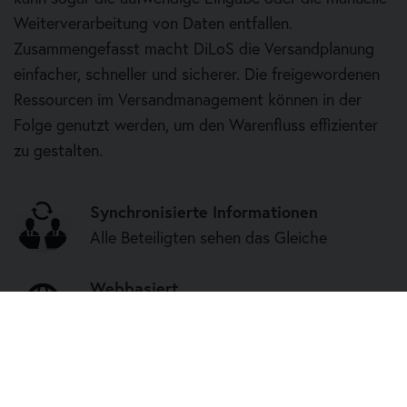
Weiterverarbeitung von Daten entfallen.
Zusammengefasst macht DiLoS die Versandplanung
einfacher, schneller und sicherer. Die freigewordenen
Ressourcen im Versandmanagement können in der
Folge genutzt werden, um den Warenfluss effizienter
zu gestalten.
Synchronisierte Informationen
Alle Beteiligten sehen das Gleiche
Webbasiert
Keine Installationen notwendig
100 % sichere Abläufe
Jeder Prozessschritt wird dokumentiert