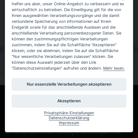
helfen uns aber, unser Online-Angebot zu verbessern und es
Kontaktdaten finden Sie ganz unten.
wirtschaftlich zu betreiben. Die Einwilligung gilt für die von
Ihnen ausgewählten Verarbeitungsvorgänge und die damit
Damit eine Sperre von Daten jederzeit berücksichtigt
verbundene Speicherung von Informationen auf Ihrem
LOGISTIK
werden kann, müssen diese Daten zu Kontrollzwecken
Endgerät sowie für das anschließende Auslesen und die
anschließende Verarbeitung personenbezogener Daten. Sie
in einer Sperrdatei vorgehalten werden. Sie können
können den zustimmungspflichtigen Verarbeitungen
IM FLOW
auch die Löschung der Daten verlangen, soweit keine
zustimmen, indem Sie auf die Schaltfläche "Akzeptieren"
klicken, oder sie ablehnen, indem Sie auf die Schaltfläche
gesetzliche Archivierungsverpflichtung besteht.
"Nur wesentliche Verarbeitungen zulassen" klicken. Sie
Soweit eine solche Verpflichtung besteht, sperren wir
können diese Auswahl jederzeit über den Link
Webbasierte Logistik nach Maß
"Datenschutzeinstellungen" aufrufen und ändern.
Mehr lesen.
Ihre Daten auf Wunsch.
Sie können Änderungen oder den Widerruf einer
Nur essenzielle Verarbeitungen akzeptieren
Einwilligung durch entsprechende Mitteilung an uns
LOGISTIK EINFACH ONLINE
mit Wirkung für die Zukunft vornehmen.
Akzeptieren
MANAGEN
Privatsphäre-Einstellungen
Datenschutzerklärung
Der Name DiLoS steht für Digital Logistic Solutions.
Impressum
Änderung unserer Datenschutzbestimmungen
An Versandprozessen beteiligte Abteilungen oder