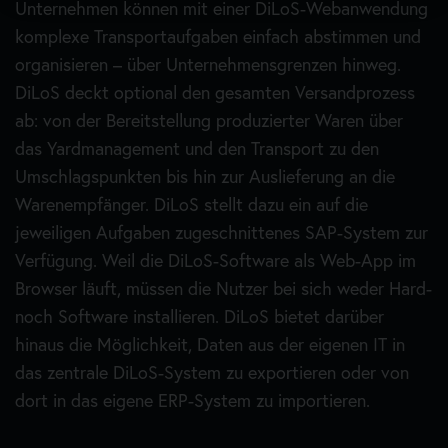
Unternehmen können mit einer DiLoS-Webanwendung
Wir behalten uns vor, diese Datenschutzerklärung
komplexe Transportaufgaben einfach abstimmen und
gelegentlich anzupassen, damit sie stets den aktuellen
organisieren – über Unternehmensgrenzen hinweg.
rechtlichen Anforderungen entspricht oder um
DiLoS deckt optional den gesamten Versandprozess
Änderungen unserer Leistungen in der
ab: von der Bereitstellung produzierter Waren über
Datenschutzerklärung umzusetzen, z. B. bei der
das Yardmanagement und den Transport zu den
Einführung neuer Services. Für Ihren erneuten Besuch
Umschlagspunkten bis hin zur Auslieferung an die
gilt dann die neue Datenschutzerklärung.
Warenempfänger. DiLoS stellt dazu ein auf die
jeweiligen Aufgaben zugeschnittenes SAP-System zur
Verfügung. Weil die DiLoS-Software als Web-App im
Fragen an den Datenschutzbeauftragten
Browser läuft, müssen die Nutzer bei sich weder Hard-
Wenn Sie Fragen zum Datenschutz haben, schreiben
noch Software installieren. DiLoS bietet darüber
Sie uns bitte eine E-Mail oder wenden Sie sich direkt
hinaus die Möglichkeit, Daten aus der eigenen IT in
an unseren Datenschutzbeauftragten unter
das zentrale DiLoS-System zu exportieren oder von
datenschutz@dilos.systems
dort in das eigene ERP-System zu importieren.